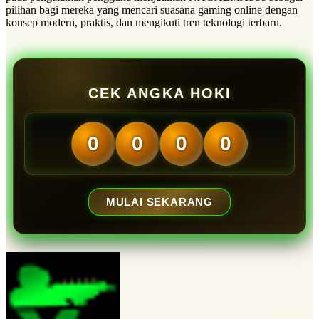
pilihan bagi mereka yang mencari suasana gaming online dengan
konsep modern, praktis, dan mengikuti tren teknologi terbaru.
CEK ANGKA HOKI
0
0
0
0
MULAI SEKARANG