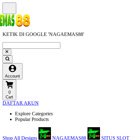
KETIK DI GOOGLE 'NAGAEMAS88'
Account
0
Cart
DAFTAR AKUN
Explore Categories
Popular Products
Shop All Designs
NAGAEMAS88
SITUS SLOT