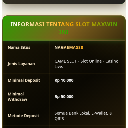
sehingga sesuai dengan perkembangan dunia gaming
digital masa kini.
INFORMASI TENTANG SLOT MAXWIN
INI
Nama Situs
NAGAEMAS88
GAME SLOT - Slot Online - Casino
Jenis Layanan
Live.
Minimal Deposit
Rp 10.000
Minimal
Rp 50.000
Withdraw
Semua Bank Lokal, E-Wallet, &
Metode Deposit
QRIS