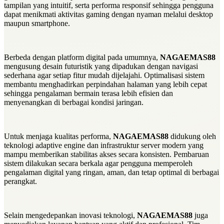
tampilan yang intuitif, serta performa responsif sehingga pengguna
dapat menikmati aktivitas gaming dengan nyaman melalui desktop
maupun smartphone.
Berbeda dengan platform digital pada umumnya,
NAGAEMAS88
mengusung desain futuristik yang dipadukan dengan navigasi
sederhana agar setiap fitur mudah dijelajahi. Optimalisasi sistem
membantu menghadirkan perpindahan halaman yang lebih cepat
sehingga pengalaman bermain terasa lebih efisien dan
menyenangkan di berbagai kondisi jaringan.
Untuk menjaga kualitas performa,
NAGAEMAS88
didukung oleh
teknologi adaptive engine dan infrastruktur server modern yang
mampu memberikan stabilitas akses secara konsisten. Pembaruan
sistem dilakukan secara berkala agar pengguna memperoleh
pengalaman digital yang ringan, aman, dan tetap optimal di berbagai
perangkat.
Selain mengedepankan inovasi teknologi,
NAGAEMAS88
juga