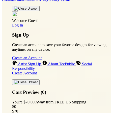
Welcome Guest!
Log In
Sign Up
Create an account to save your favorite designs for viewing
anytime, on any device.
Create an Account
Artist Sign Up
About TeePublic
Social
Responsibility
Create Account
Cart Preview (0)
You're
$70.00
Away from
FREE US Shipping!
$0
$70