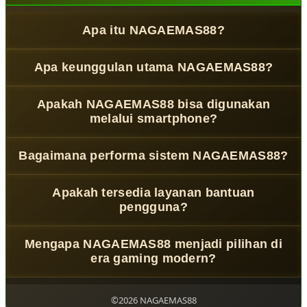
Apa itu NAGAEMAS88?
NAGAEMAS88
adalah platform gaming digital modern
Apa keunggulan utama NAGAEMAS88?
yang menghadirkan pengalaman online dengan teknologi
responsif, tampilan futuristik, dan sistem yang dirancang
NAGAEMAS88
menawarkan konsep gaming modern
untuk kenyamanan pengguna.
Apakah NAGAEMAS88 bisa digunakan
dengan navigasi sederhana, performa stabil, akses
melalui smartphone?
fleksibel, serta desain antarmuka yang nyaman digunakan
pada berbagai perangkat.
Bisa. Platform
NAGAEMAS88
telah dioptimalkan untuk
Bagaimana performa sistem NAGAEMAS88?
perangkat mobile sehingga pengguna dapat mengakses
fitur dengan tampilan yang responsif melalui smartphone
NAGAEMAS88
menggunakan teknologi modern yang
maupun tablet.
Apakah tersedia layanan bantuan
membantu menjaga kecepatan akses, stabilitas sistem,
pengguna?
dan pengalaman digital yang lebih lancar bagi
pengguna.
Ya, tersedia layanan customer support yang responsif
Mengapa NAGAEMAS88 menjadi pilihan di
untuk membantu memberikan informasi dan solusi terkait
era gaming modern?
penggunaan platform secara lebih efektif.
Karena
NAGAEMAS88
menggabungkan teknologi adaptif,
desain modern, serta pengalaman pengguna yang praktis
©2026 NAGAEMAS88