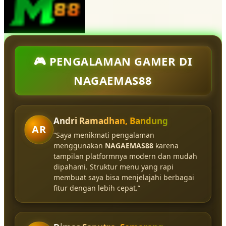
🎮 PENGALAMAN GAMER DI
NAGAEMAS88
Andri Ramadhan, Bandung
AR
“Saya menikmati pengalaman
menggunakan
NAGAEMAS88
karena
tampilan platformnya modern dan mudah
dipahami. Struktur menu yang rapi
membuat saya bisa menjelajahi berbagai
fitur dengan lebih cepat.”