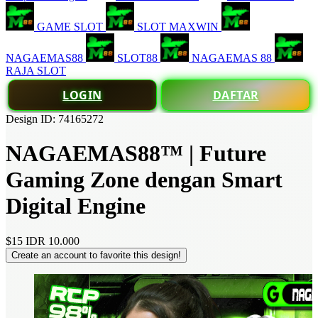
GAME SLOT
SLOT MAXWIN
NAGAEMAS88
SLOT88
NAGAEMAS 88
RAJA SLOT
LOGIN
DAFTAR
Design ID: 74165272
NAGAEMAS88™ | Future
Gaming Zone dengan Smart
Digital Engine
$15
IDR 10.000
Create an account to favorite this design!