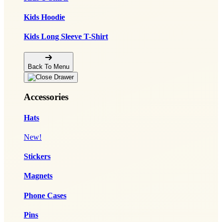
Kids Hoodie
Kids Long Sleeve T-Shirt
Back To Menu
Accessories
Hats
New!
Stickers
Magnets
Phone Cases
Pins